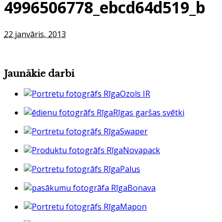
4996506778_ebcd64d519_b
22 janvāris, 2013
Jaunākie darbi
Ozols IR
Rīgas garšas svētki
Swaper
Novapack
Palus
Bonava
Mapon