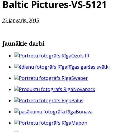
Baltic Pictures-VS-5121
23 janvāris, 2015
Jaunākie darbi
Ozols IR
Rīgas garšas svētki
Swaper
Novapack
Palus
Bonava
Mapon