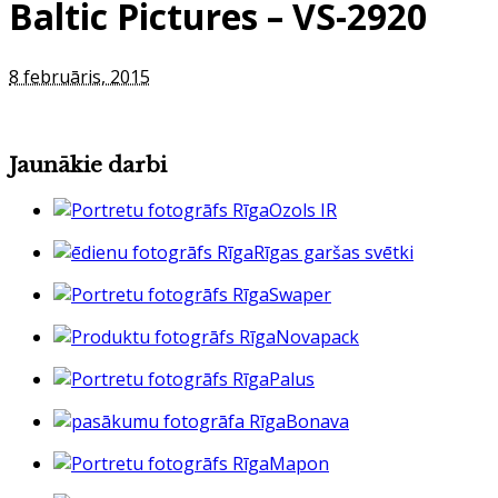
Baltic Pictures – VS-2920
8 februāris, 2015
Jaunākie darbi
Ozols IR
Rīgas garšas svētki
Swaper
Novapack
Palus
Bonava
Mapon