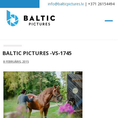
info@balticpictures.lv
| +371 26154494
BALTIC PICTURES -VS-1745
8 FEBRUĀRIS, 2015