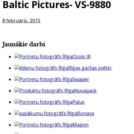
Baltic Pictures- VS-9880
8 februāris, 2015
Jaunākie darbi
Ozols IR
Rīgas garšas svētki
Swaper
Novapack
Palus
Bonava
Mapon