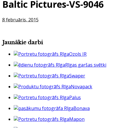
Baltic Pictures-VS-9046
8 februāris, 2015
Jaunākie darbi
Ozols IR
Rīgas garšas svētki
Swaper
Novapack
Palus
Bonava
Mapon