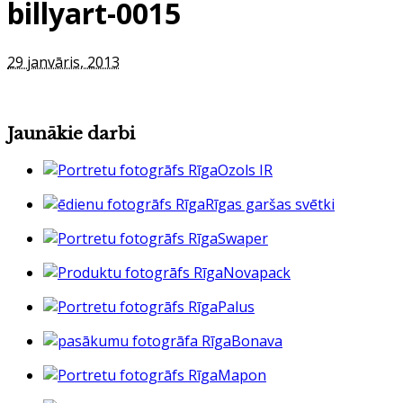
billyart-0015
29 janvāris, 2013
Jaunākie darbi
Ozols IR
Rīgas garšas svētki
Swaper
Novapack
Palus
Bonava
Mapon