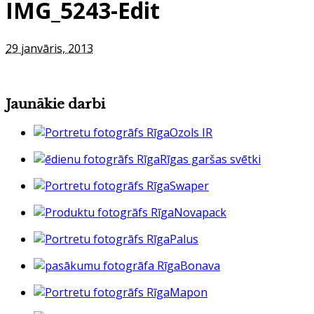
IMG_5243-Edit
29 janvāris, 2013
Jaunākie darbi
Ozols IR
Rīgas garšas svētki
Swaper
Novapack
Palus
Bonava
Mapon