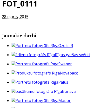
FOT_0111
28 marts, 2015
Jaunākie darbi
Ozols IR
Rīgas garšas svētki
Swaper
Novapack
Palus
Bonava
Mapon