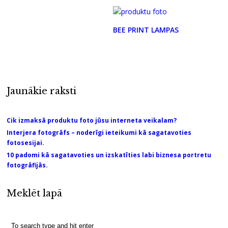
BEE PRINT LAMPAS
Jaunākie raksti
Cik izmaksā produktu foto jūsu interneta veikalam?
Interjera fotogrāfs – noderīgi ieteikumi kā sagatavoties
fotosesijai.
10 padomi kā sagatavoties un izskatīties labi biznesa portretu
fotogrāfijās.
Meklēt lapā