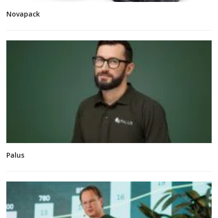
Novapack
Palus