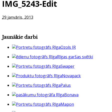
IMG_5243-Edit
29 janvāris, 2013
Jaunākie darbi
Ozols IR
Rīgas garšas svētki
Swaper
Novapack
Palus
Bonava
Mapon