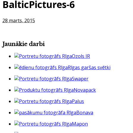
BalticPictures-6
28 marts, 2015
Jaunākie darbi
Ozols IR
Rīgas garšas svētki
Swaper
Novapack
Palus
Bonava
Mapon