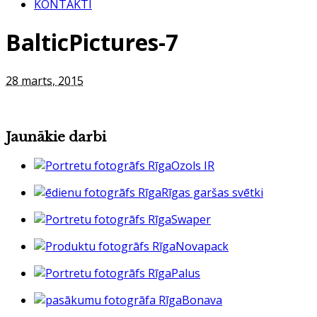
KONTAKTI
BalticPictures-7
28 marts, 2015
Jaunākie darbi
Ozols IR
Rīgas garšas svētki
Swaper
Novapack
Palus
Bonava