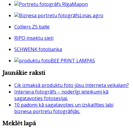
Mapon
Linas agro
Colliers ZS balle
RIPO insektu sieti
SCHWENK fotobanka
BEE PRINT LAMPAS
Jaunākie raksti
Cik izmaksā produktu foto jūsu interneta veikalam?
Interjera fotogrāfs – noderīgi ieteikumi kā
sagatavoties fotosesijai.
10 padomi kā sagatavoties un izskatīties labi
biznesa portretu fotogrāfijās.
Meklēt lapā