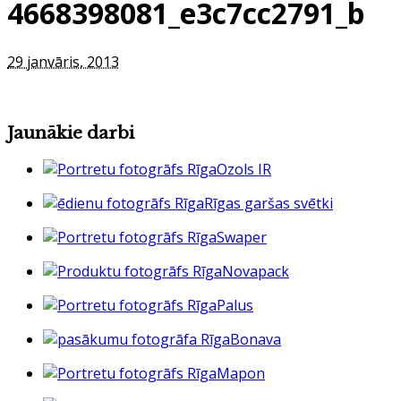
4668398081_e3c7cc2791_b
29 janvāris, 2013
Jaunākie darbi
Ozols IR
Rīgas garšas svētki
Swaper
Novapack
Palus
Bonava
Mapon