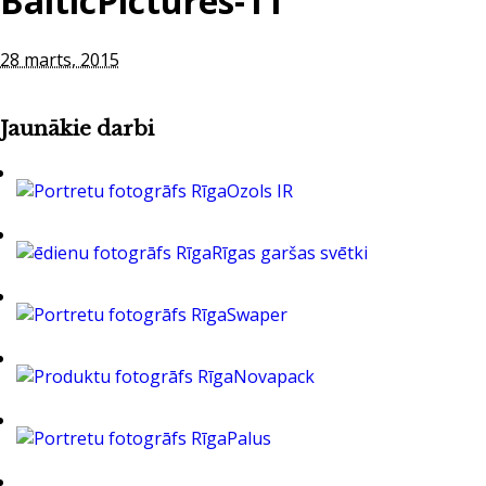
BalticPictures-11
28 marts, 2015
Jaunākie darbi
Ozols IR
Rīgas garšas svētki
Swaper
Novapack
Palus