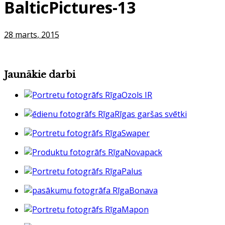
BalticPictures-13
28 marts, 2015
Jaunākie darbi
Ozols IR
Rīgas garšas svētki
Swaper
Novapack
Palus
Bonava
Mapon