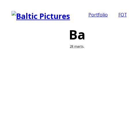
Portfolio
FOT
BalticPic
28 marts, 2015