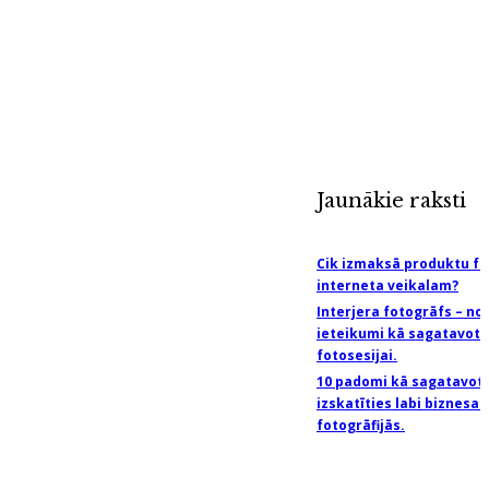
Jaunākie raksti
Cik izmaksā produktu fo
interneta veikalam?
Interjera fotogrāfs – no
ieteikumi kā sagatavoti
fotosesijai.
10 padomi kā sagatavoti
izskatīties labi biznesa 
fotogrāfijās.