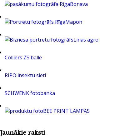
Bonava
Mapon
Linas agro
Colliers ZS balle
RIPO insektu sieti
SCHWENK fotobanka
BEE PRINT LAMPAS
Jaunākie raksti