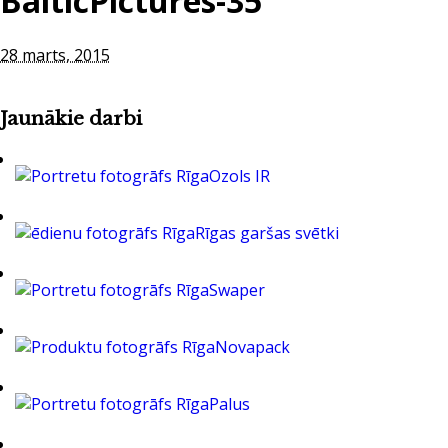
BalticPictures-35
28 marts, 2015
Jaunākie darbi
Ozols IR
Rīgas garšas svētki
Swaper
Novapack
Palus