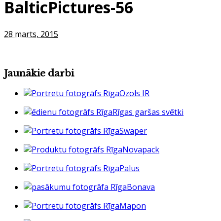
BalticPictures-56
28 marts, 2015
Jaunākie darbi
Ozols IR
Rīgas garšas svētki
Swaper
Novapack
Palus
Bonava
Mapon