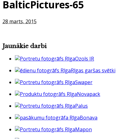
BalticPictures-65
28 marts, 2015
Jaunākie darbi
Ozols IR
Rīgas garšas svētki
Swaper
Novapack
Palus
Bonava
Mapon