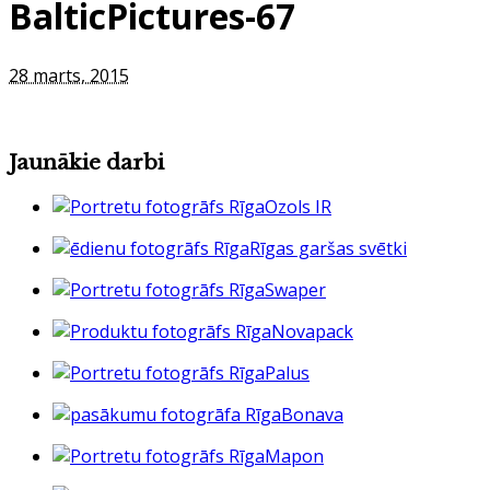
BalticPictures-67
28 marts, 2015
Jaunākie darbi
Ozols IR
Rīgas garšas svētki
Swaper
Novapack
Palus
Bonava
Mapon