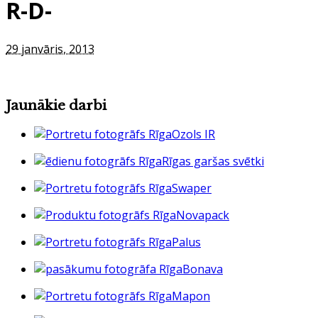
R-D-
29 janvāris, 2013
Jaunākie darbi
Ozols IR
Rīgas garšas svētki
Swaper
Novapack
Palus
Bonava
Mapon