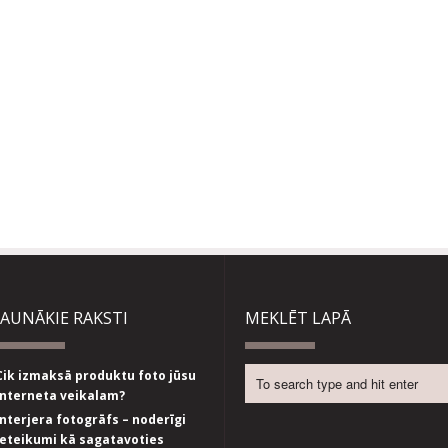
JAUNĀKIE RAKSTI
MEKLĒT LAPĀ
Cik izmaksā produktu foto jūsu
interneta veikalam?
Interjera fotogrāfs – noderīgi
ieteikumi kā sagatavoties