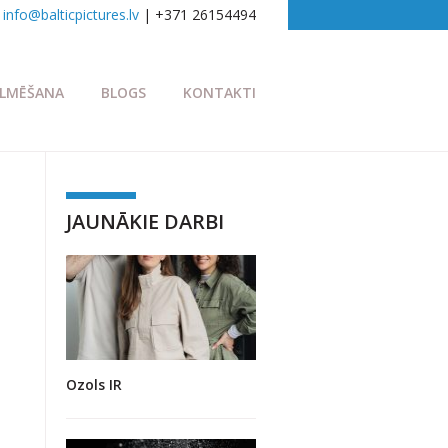
info@balticpictures.lv
| +371 26154494
ILMĒŠANA
BLOGS
KONTAKTI
JAUNĀKIE DARBI
Ozols IR