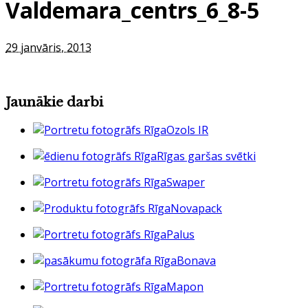
Valdemara_centrs_6_8-5
29 janvāris, 2013
Jaunākie darbi
Ozols IR
Rīgas garšas svētki
Swaper
Novapack
Palus
Bonava
Mapon