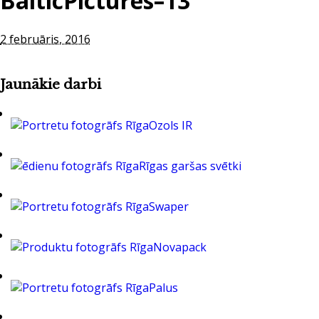
BalticPictures–13
2 februāris, 2016
Jaunākie darbi
Ozols IR
Rīgas garšas svētki
Swaper
Novapack
Palus