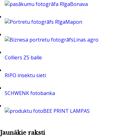
Bonava
Mapon
Linas agro
Colliers ZS balle
RIPO insektu sieti
SCHWENK fotobanka
BEE PRINT LAMPAS
Jaunākie raksti