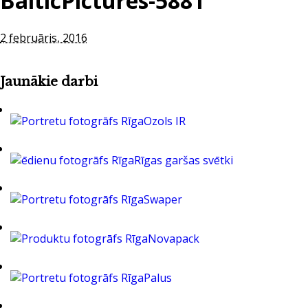
BalticPictures-5881
2 februāris, 2016
Jaunākie darbi
Ozols IR
Rīgas garšas svētki
Swaper
Novapack
Palus