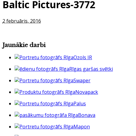
Baltic Pictures-3772
2 februāris, 2016
Jaunākie darbi
Ozols IR
Rīgas garšas svētki
Swaper
Novapack
Palus
Bonava
Mapon