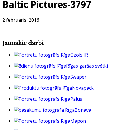
Baltic Pictures-3797
2 februāris, 2016
Jaunākie darbi
Ozols IR
Rīgas garšas svētki
Swaper
Novapack
Palus
Bonava
Mapon