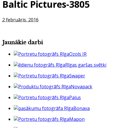
Baltic Pictures-3805
2 februāris, 2016
Jaunākie darbi
Ozols IR
Rīgas garšas svētki
Swaper
Novapack
Palus
Bonava
Mapon