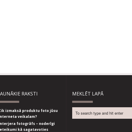
JAUNĀKIE RAKSTI
MEKLĒT LAPĀ
Cik izmaksā produktu foto jūsu
interneta veikalam?
Interjera fotogrāfs – noderīgi
ieteikumi kā sagatavoties