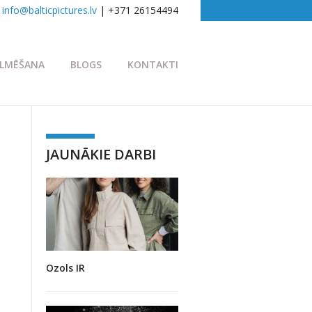
info@balticpictures.lv
| +371 26154494
ILMĒŠANA
BLOGS
KONTAKTI
JAUNĀKIE DARBI
Ozols IR