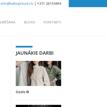
info@balticpictures.lv
| +371 26154494
ILMĒŠANA
BLOGS
KONTAKTI
JAUNĀKIE DARBI
Ozols IR