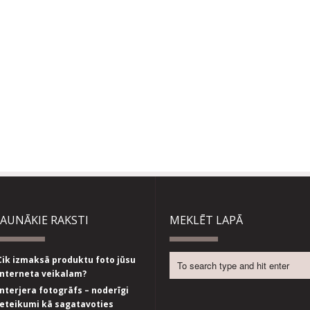
JAUNĀKIE RAKSTI
MEKLĒT LAPĀ
Cik izmaksā produktu foto jūsu
interneta veikalam?
Interjera fotogrāfs – noderīgi
ieteikumi kā sagatavoties