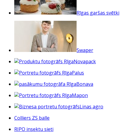
Rīgas garšas svētki
Swaper
Novapack
Palus
Bonava
Mapon
Linas agro
Colliers ZS balle
RIPO insektu sieti