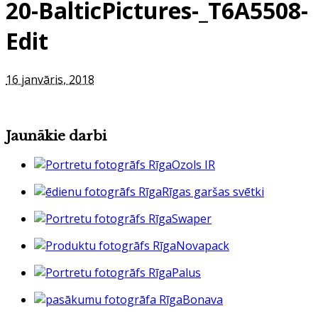
20-BalticPictures-_T6A5508-
Edit
16 janvāris, 2018
Jaunākie darbi
Ozols IR
Rīgas garšas svētki
Swaper
Novapack
Palus
Bonava