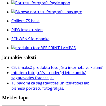
Mapon
Linas agro
Colliers ZS balle
RIPO insektu sieti
SCHWENK fotobanka
BEE PRINT LAMPAS
Jaunākie raksti
Cik izmaksā produktu foto jūsu interneta veikalam?
Interjera fotogrāfs – noderīgi ieteikumi kā
sagatavoties fotosesijai.
10 padomi kā sagatavoties un izskatīties labi
biznesa portretu fotogrāfijās.
Meklēt lapā