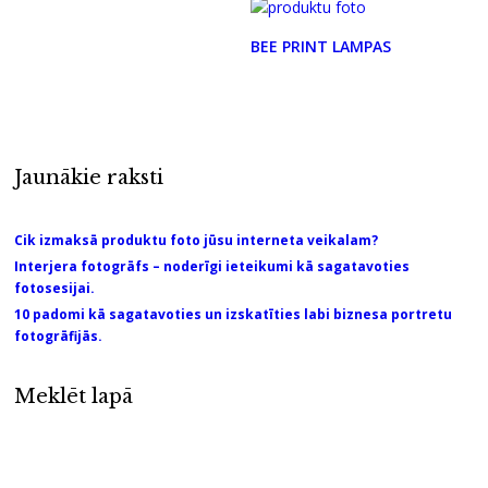
BEE PRINT LAMPAS
Jaunākie raksti
Cik izmaksā produktu foto jūsu interneta veikalam?
Interjera fotogrāfs – noderīgi ieteikumi kā sagatavoties
fotosesijai.
10 padomi kā sagatavoties un izskatīties labi biznesa portretu
fotogrāfijās.
Meklēt lapā