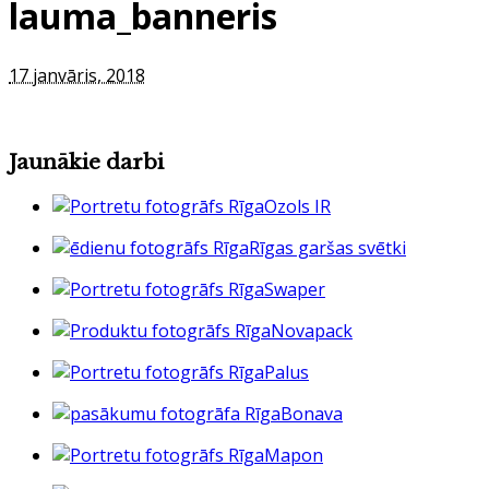
lauma_banneris
17 janvāris, 2018
Jaunākie darbi
Ozols IR
Rīgas garšas svētki
Swaper
Novapack
Palus
Bonava
Mapon