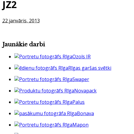
JZ2
22 janvāris, 2013
Jaunākie darbi
Ozols IR
Rīgas garšas svētki
Swaper
Novapack
Palus
Bonava
Mapon