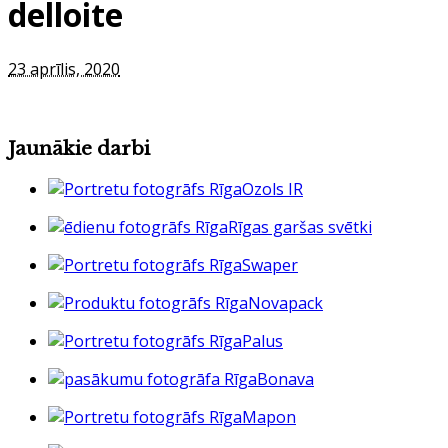
delloite
23 aprīlis, 2020
Jaunākie darbi
Ozols IR
Rīgas garšas svētki
Swaper
Novapack
Palus
Bonava
Mapon