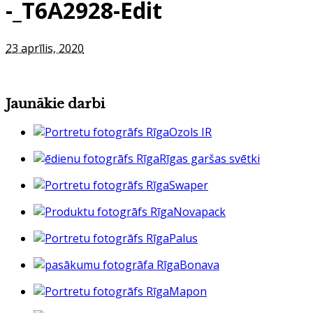
-_T6A2928-Edit
23 aprīlis, 2020
Jaunākie darbi
Ozols IR
Rīgas garšas svētki
Swaper
Novapack
Palus
Bonava
Mapon