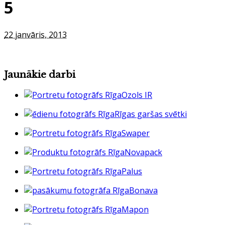
5
22 janvāris, 2013
Jaunākie darbi
Ozols IR
Rīgas garšas svētki
Swaper
Novapack
Palus
Bonava
Mapon