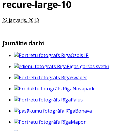
recure-large-10
22 janvāris, 2013
Jaunākie darbi
Ozols IR
Rīgas garšas svētki
Swaper
Novapack
Palus
Bonava
Mapon