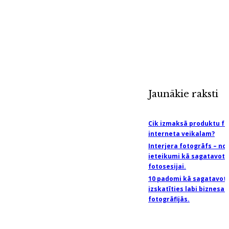
Jaunākie raksti
Cik izmaksā produktu fo
interneta veikalam?
Interjera fotogrāfs – no
ieteikumi kā sagatavoti
fotosesijai.
10 padomi kā sagatavoti
izskatīties labi biznesa 
fotogrāfijās.