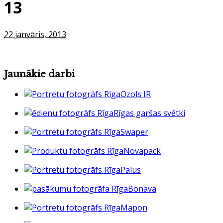
13
22 janvāris, 2013
Jaunākie darbi
Ozols IR
Rīgas garšas svētki
Swaper
Novapack
Palus
Bonava
Mapon