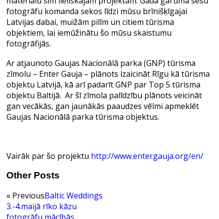
materiālu šim lieliskajam projektam. Gada garumā sešu
fotogrāfu komanda sekos līdzi mūsu brīnišķīgajai
Latvijas dabai, muižām pilīm un citiem tūrisma
objektiem, lai iemūžinātu šo mūsu skaistumu
fotogrāfijās.
Ar atjaunoto Gaujas Nacionālā parka (GNP) tūrisma
zīmolu – Enter Gauja – plānots izaicināt Rīgu kā tūrisma
objektu Latvijā, kā arī padarīt GNP par Top 5 tūrisma
objektu Baltijā. Ar šī zīmola palīdzību plānots veicināt
gan vecākās, gan jaunākās paaudzes vēlmi apmeklēt
Gaujas Nacionālā parka tūrisma objektus.
Vairāk par šo projektu
http://www.entergauja.org/en/
Other Posts
« Previous
Baltic Weddings
3.-4.maijā rīko kāzu
fotogrāfu mācībās