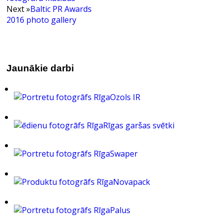
Next »
Baltic PR Awards
2016 photo gallery
Jaunākie darbi
Ozols IR
Rīgas garšas svētki
Swaper
Novapack
Palus