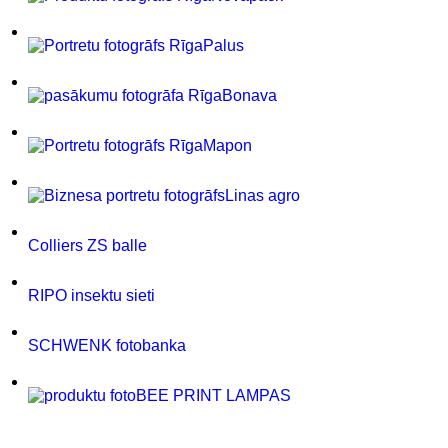
Palus
Bonava
Mapon
Linas agro
Colliers ZS balle
RIPO insektu sieti
SCHWENK fotobanka
BEE PRINT LAMPAS