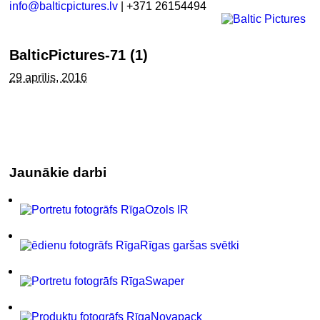
info@balticpictures.lv
| +371 26154494
BalticPictures-71 (1)
29 aprīlis, 2016
Jaunākie darbi
Ozols IR
Rīgas garšas svētki
Swaper
Novapack