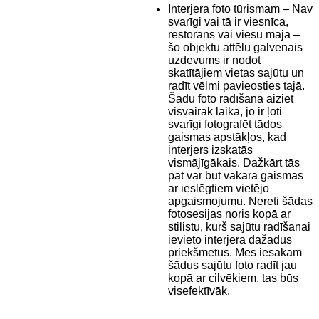
Interjera foto tūrismam – Nav
svarīgi vai tā ir viesnīca,
restorāns vai viesu māja –
šo objektu attēlu galvenais
uzdevums ir nodot
skatītājiem vietas sajūtu un
radīt vēlmi pavieosties tajā.
Šādu foto radīšanā aiziet
visvairāk laika, jo ir ļoti
svarīgi fotografēt tādos
gaismas apstākļos, kad
interjers izskatās
vismājīgākais. Dažkārt tās
pat var būt vakara gaismas
ar ieslēgtiem vietējo
apgaismojumu. Nereti šādas
fotosesijas noris kopā ar
stilistu, kurš sajūtu radīšanai
ievieto interjerā dažādus
priekšmetus. Mēs iesakām
šādus sajūtu foto radīt jau
kopā ar cilvēkiem, tas būs
visefektīvāk.