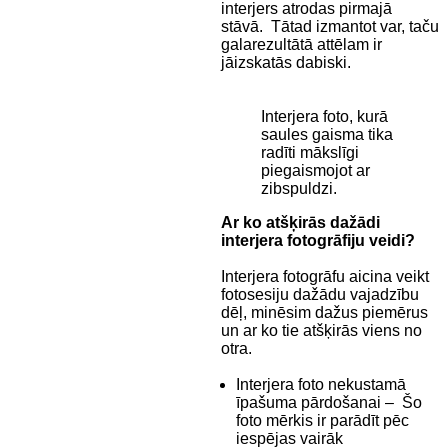
interjers atrodas pirmajā
stāvā. Tātad izmantot var, taču
galarezultātā attēlam ir
jāizskatās dabiski.
Interjera foto, kurā
saules gaisma tika
radīti mākslīgi
piegaismojot ar
zibspuldzi.
Ar ko atšķirās dažādi
interjera fotogrāfiju veidi?
Interjera fotogrāfu aicina veikt
fotosesiju dažādu vajadzību
dēļ, minēsim dažus piemērus
un ar ko tie atšķirās viens no
otra.
Interjera foto nekustamā
īpašuma pārdošanai – Šo
foto mērkis ir parādīt pēc
iespējas vairāk