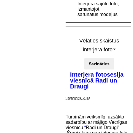
Interjera sajūtu foto,
izmantojot
sarunātus modeļus
Vēlaties skaistus
interjera foto?
Sazināties
Interjera fotosesija
viesnīcā Radi un
Draugi
9 februāris, 2013
Turpinām veiksmīgi uzsākto
sadarbību ar mājīgo Vecrīgas
viesnīcu
“
Radi un Draugi”
Šoreiz tapa gan interjera foto,