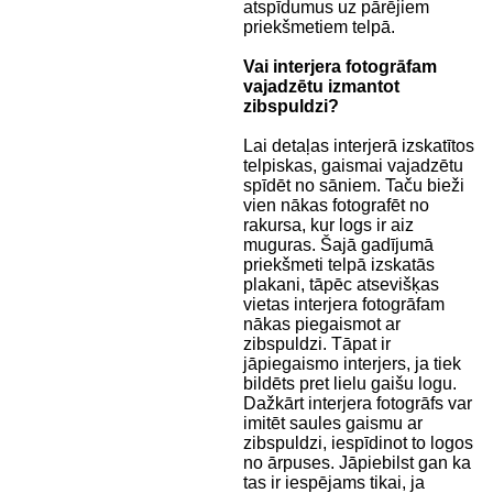
atspīdumus uz pārējiem
priekšmetiem telpā.
Vai interjera fotogrāfam
vajadzētu izmantot
zibspuldzi?
Lai detaļas interjerā izskatītos
telpiskas, gaismai vajadzētu
spīdēt no sāniem. Taču bieži
vien nākas fotografēt no
rakursa, kur logs ir aiz
muguras. Šajā gadījumā
priekšmeti telpā izskatās
plakani, tāpēc atsevišķas
vietas interjera fotogrāfam
nākas piegaismot ar
zibspuldzi. Tāpat ir
jāpiegaismo interjers, ja tiek
bildēts pret lielu gaišu logu.
Dažkārt interjera fotogrāfs var
imitēt saules gaismu ar
zibspuldzi, iespīdinot to logos
no ārpuses. Jāpiebilst gan ka
tas ir iespējams tikai, ja