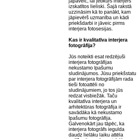
jāpaveic, lai jebkurš interjers
izskatītos lieliski. Šajā rakstā
uzzināsim kā to panākt, kam
jāpievērš uzmanība un kādi
priekšdarbi ir jāveic pirms
interjera fotosesijas.
Kas ir kvalitatīva interjera
fotogrāfija?
Jūs noteikti esat redzējuši
interjera fotogrāfijas
nekustamo īpašumu
sludinājumos. Jūsu priekšstatu
par interjera fotogrāfijām rada
tieši fotoattēli no
sludinājumiem, jo tos jūs
redzat visbiežāk. Taču
kvalitatīva interjera un
arhitektūras fotogrāfija ir
savādāka kā nekustamo
īpašumu fotogrāfija.
Galvenokārt jau tāpēc, ka
interjera fotogrāfs iegulda
daudz lielāku laiku attēla