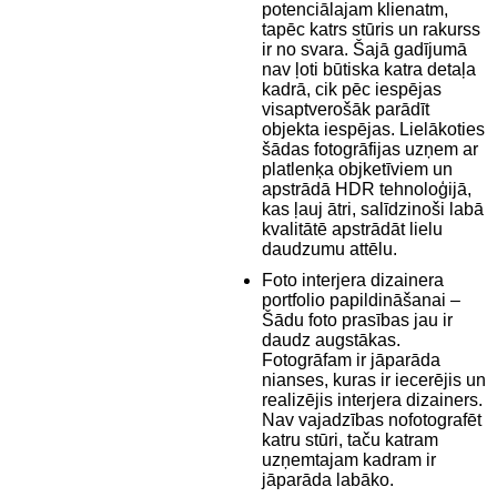
potenciālajam klienatm,
tapēc katrs stūris un rakurss
ir no svara. Šajā gadījumā
nav ļoti būtiska katra detaļa
kadrā, cik pēc iespējas
visaptverošāk parādīt
objekta iespējas. Lielākoties
šādas fotogrāfijas uzņem ar
platlenķa objketīviem un
apstrādā HDR tehnoloģijā,
kas ļauj ātri, salīdzinoši labā
kvalitātē apstrādāt lielu
daudzumu attēlu.
Foto interjera dizainera
portfolio papildināšanai –
Šādu foto prasības jau ir
daudz augstākas.
Fotogrāfam ir jāparāda
nianses, kuras ir iecerējis un
realizējis interjera dizainers.
Nav vajadzības nofotografēt
katru stūri, taču katram
uzņemtajam kadram ir
jāparāda labāko.