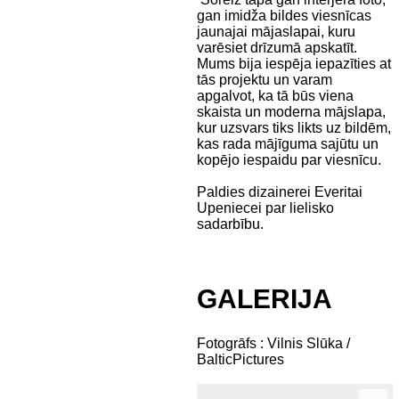
gan imidža bildes viesnīcas
jaunajai mājaslapai, kuru
varēsiet drīzumā apskatīt.
Mums bija iespēja iepazīties at
tās projektu un varam
apgalvot, ka tā būs viena
skaista un moderna mājslapa,
kur uzsvars tiks likts uz bildēm,
kas rada mājīguma sajūtu un
kopējo iespaidu par viesnīcu.
Paldies dizainerei Everitai
Upeniecei par lielisko
sadarbību.
GALERIJA
Fotogrāfs : Vilnis Slūka /
BalticPictures