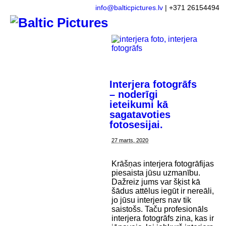
info@balticpictures.lv
| +371 26154494
Interjera fotogrāfs
– noderīgi
ieteikumi kā
sagatavoties
fotosesijai.
27 marts, 2020
Krāšņas interjera fotogrāfijas
piesaista jūsu uzmanību.
Dažreiz jums var šķist kā
šādus attēlus iegūt ir nereāli,
jo jūsu interjers nav tik
saistošs. Taču profesionāls
interjera fotogrāfs zina, kas ir