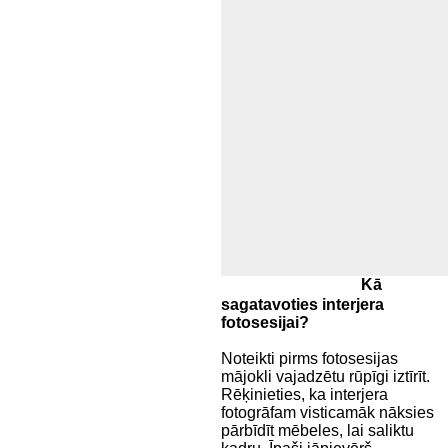
Kā
Baltic-Pictures--8394-(1)
sagatavoties interjera
fotosesijai?
Noteikti pirms fotosesijas
mājokli vajadzētu rūpīgi iztīrīt.
Rēķinieties, ka interjera
fotogrāfam visticamāk nāksies
pārbīdīt mēbeles, lai saliktu