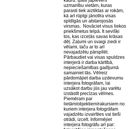
kadru. Īpaši jāpievērš
uzmanību vietām, kuras
parasti tiek aiztiktas ar rokām,
kā arī rūpīgi jānotīra visas
spīdīgās un atstarojosās
virsmas. Novāciet visus liekos
priekšmetus telpā. It sevišķi
tos, kas izceļās savas krāsas
dēļ. Zaļumi un svaigi ziedi ir
vēlami, taču ar to arī
nevajadzētu pārspīlēt.
Pārbaudiet vai visas spuldzes
interjerā ir darba kārtībā,
nepieciešamības gadījumā
samainiet tās. Vēlreiz
pārdomājiet darba uzdevumu
interjera fotogrāfam, lai
uzsākot darbu jūs jau varētu
izstāstīt precīzas vēlmes.
Piemēram par
lietām/objektiem/rakursiem no
kuriem interjera fotogrāfam
vajadzētu izvairīties vai tieši
otrādi, izcelt. Informējiet
interjera fotogrāfu arī par: