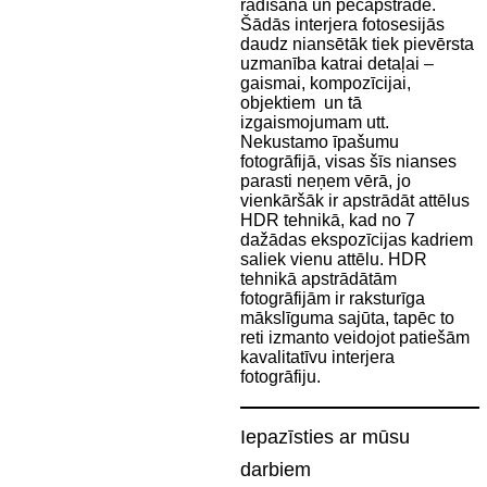
radīšanā un pēcapstrādē.
Šādās interjera fotosesijās
daudz niansētāk tiek pievērsta
uzmanība katrai detaļai –
gaismai, kompozīcijai,
objektiem un tā
izgaismojumam utt.
Nekustamo īpašumu
fotogrāfijā, visas šīs nianses
parasti neņem vērā, jo
vienkāršāk ir apstrādāt attēlus
HDR tehnikā, kad no 7
dažādas ekspozīcijas kadriem
saliek vienu attēlu. HDR
tehnikā apstrādātām
fotogrāfijām ir raksturīga
mākslīguma sajūta, tapēc to
reti izmanto veidojot patiešām
kavalitatīvu interjera
fotogrāfiju.
Iepazīsties ar mūsu
darbiem