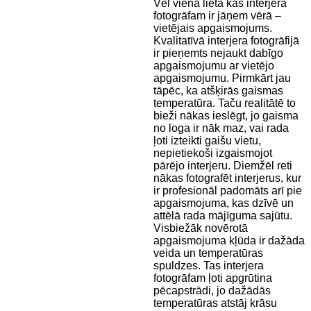
Vēl viena lieta kas interjera
fotogrāfam ir jāņem vērā –
vietējais apgaismojums.
Kvalitatīvā interjera fotogrāfijā
ir pieņemts nejaukt dabīgo
apgaismojumu ar vietējo
apgaismojumu. Pirmkārt jau
tāpēc, ka atšķirās gaismas
temperatūra. Taču realitātē to
bieži nākas ieslēgt, jo gaisma
no loga ir nāk maz, vai rada
ļoti izteikti gaišu vietu,
nepietiekoši izgaismojot
pārējo interjeru. Diemžēl reti
nākas fotografēt interjerus, kur
ir profesionāl padomāts arī pie
apgaismojuma, kas dzīvē un
attēlā rada mājīguma sajūtu.
Visbiežāk novērotā
apgaismojuma kļūda ir dažāda
veida un temperatūras
spuldzes. Tas interjera
fotogrāfam ļoti apgrūtina
pēcapstrādi, jo dažādās
temperatūras atstāj krāsu