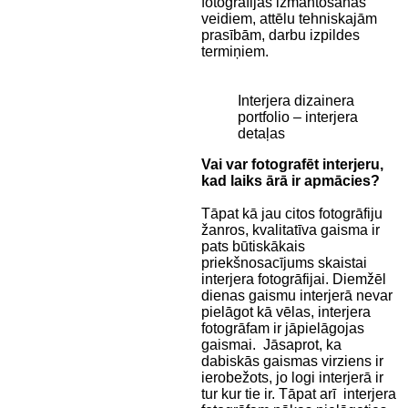
fotogrāfijas izmantošanas
veidiem, attēlu tehniskajām
prasībām, darbu izpildes
termiņiem.
Interjera dizainera
portfolio – interjera
detaļas
Vai var fotografēt interjeru,
kad laiks ārā ir apmācies?
Tāpat kā jau citos fotogrāfiju
žanros, kvalitatīva gaisma ir
pats būtiskākais
priekšnosacījums skaistai
interjera fotogrāfijai. Diemžēl
dienas gaismu interjerā nevar
pielāgot kā vēlas, interjera
fotogrāfam ir jāpielāgojas
gaismai. Jāsaprot, ka
dabiskās gaismas virziens ir
ierobežots, jo logi interjerā ir
tur kur tie ir. Tāpat arī interjera