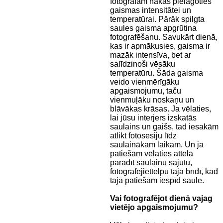
fotogrāfam nākas pielāgoties
gaismas intensitātei un
temperatūrai. Pārāk spilgta
saules gaisma apgrūtina
fotografēšanu. Savukārt dienā,
kas ir apmākusies, gaisma ir
mazāk intensīva, bet ar
salīdzinoši vēsāku
temperatūru. Šāda gaisma
veido vienmērīgāku
apgaismojumu, taču
vienmuļāku noskaņu un
blāvākas krāsas. Ja vēlaties,
lai jūsu interjers izskatās
saulains un gaišs, tad iesakām
atlikt fotosesiju līdz
saulainākam laikam. Un ja
patiešām vēlaties attēlā
parādīt saulainu sajūtu,
fotografējiettelpu tajā brīdī, kad
tajā patiešām iespīd saule.
Vai fotografējot dienā vajag
vietējo apgaismojumu?