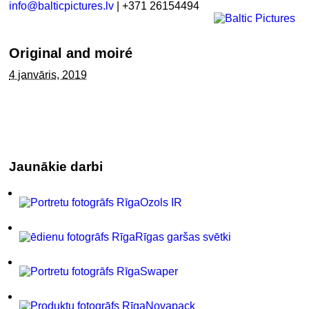
info@balticpictures.lv
| +371 26154494
Original and moiré
4 janvāris, 2019
Jaunākie darbi
Ozols IR
Rīgas garšas svētki
Swaper
Novapack