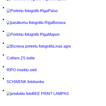
Palus
Bonava
Mapon
Linas agro
Colliers ZS balle
RIPO insektu sieti
SCHWENK fotobanka
BEE PRINT LAMPAS