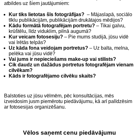
atbildes uz šiem jautājumiem:
Kur tiks lietotas šīs fotogrāfijas?
– Mājaslapā, sociālo
tīklu publikācijām, publikācijām drukātajos mēdijos?
Kādu formātā fotografējam portretu?
– Tikai galvu,
krūštēlu, līdz viduklim, pilnā augumā?
Kur veicam fotosesiju?
– Pie mums studijā, jūsu vidē
vai īrētās telpās?
Uz kāda fona veidojam portretus?
– Uz balta, melna,
pelēka vai jūsu vidē?
Vai jums ir nepieciešams make-up vai stilists?
Cik daudz un dažādus portretus fotografējam vienam
cilvēkam?
Kāds ir fotografējamo cilvēku skaits?
Balstoties uz jūsu vēlmēm, pēc konsultācijas, mēs
izveidosim jusm piemērotu piedāvājumu, kā arī palīdzēsim
ar fotosesijas organizēšanu.
.
Vēlos saņemt cenu piedāvājumu