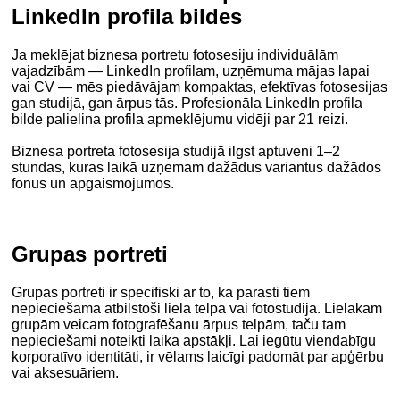
LinkedIn profila bildes
Ja meklējat biznesa portretu fotosesiju individuālām
vajadzībām — LinkedIn profilam, uzņēmuma mājas lapai
vai CV — mēs piedāvājam kompaktas, efektīvas fotosesijas
gan studijā, gan ārpus tās. Profesionāla LinkedIn profila
bilde palielina profila apmeklējumu vidēji par 21 reizi.
Biznesa portreta fotosesija studijā ilgst aptuveni 1–2
stundas, kuras laikā uzņemam dažādus variantus dažādos
fonus un apgaismojumos.
Grupas portreti
Grupas portreti ir specifiski ar to, ka parasti tiem
nepieciešama atbilstoši liela telpa vai fotostudija. Lielākām
grupām veicam fotografēšanu ārpus telpām, taču tam
nepieciešami noteikti laika apstākļi. Lai iegūtu viendabīgu
korporatīvo identitāti, ir vēlams laicīgi padomāt par apģērbu
vai aksesuāriem.