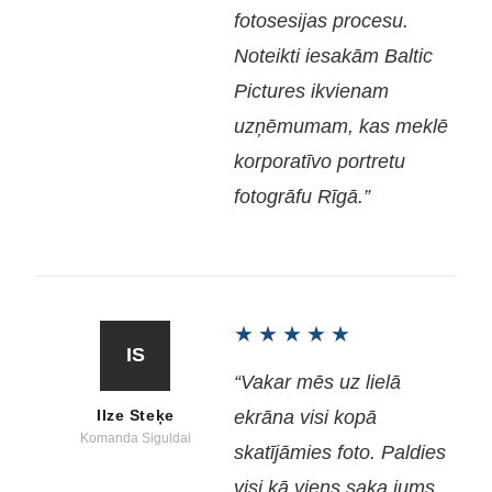
fotosesijas procesu.
Noteikti iesakām Baltic
Pictures ikvienam
uzņēmumam, kas meklē
korporatīvo portretu
fotogrāfu Rīgā.”
★★★★★
IS
“Vakar mēs uz lielā
Ilze Steķe
ekrāna visi kopā
Komanda Siguldai
skatījāmies foto. Paldies
visi kā viens saka jums