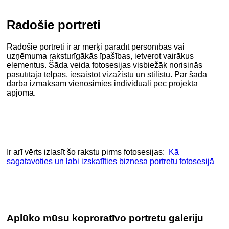
Radošie portreti
Radošie portreti ir ar mērķi parādīt personības vai
uzņēmuma raksturīgākās īpašības, ietverot vairākus
elementus. Šāda veida fotosesijas visbiežāk norisinās
pasūtītāja telpās, iesaistot vizāžistu un stilistu. Par šāda
darba izmaksām vienosimies individuāli pēc projekta
apjoma.
Ir arī vērts izlasīt šo rakstu pirms fotosesijas:
Kā
sagatavoties un labi izskatīties biznesa portretu fotosesijā
Aplūko mūsu koproratīvo portretu galeriju