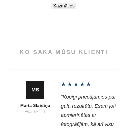
Sazināties
KO SAKA MŪSU KLIENTI
★★★★★
MS
“Kopīgi priecājamies par
Marta Slaidiņa
gala rezultātu. Esam ļoti
Auxilia Prima
apmierinātas ar
fotogrāfijām, kā arī visu