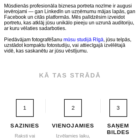
Mūsdienās profesionāla biznesa portreta nozīme ir augusi
ievērojami — gan LinkedIn un uzņēmumu mājas lapās, gan
Facebook un citās platformās. Mēs palīdzēsim izveidot
portretu, kas atklāj jūsu unikālo pieeju un uzrunā auditoriju,
ar kuru vēlaties sadarboties.
Piedāvājam fotografēšanu
mūsu studijā Rīgā
, jūsu telpās,
uzstādot kompaktu fotostudiju, vai attiecīgajā izvēlētajā
vidē, kas saskanētu ar jūsu vēstījumu.
KĀ TAS STRĀDĀ
1
2
3
SAZINIES
VIENOJAMIES
SAŅEM
BILDES
Raksti vai
Izvēlamies laiku,