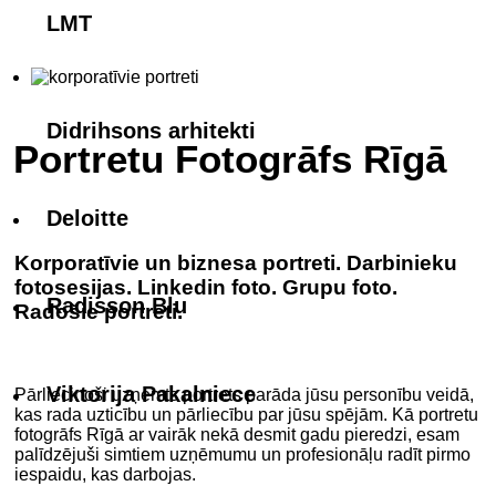
LMT
Didrihsons arhitekti
Portretu Fotogrāfs Rīgā
Deloitte
Korporatīvie un biznesa portreti. Darbinieku
fotosesijas. Linkedin foto. Grupu foto.
Radisson Blu
Radošie portreti.
..
Viktorija Pakalniece
Pārliecinoši uzņemts portrets parāda jūsu personību veidā,
kas rada uzticību un pārliecību par jūsu spējām. Kā portretu
fotogrāfs Rīgā ar vairāk nekā desmit gadu pieredzi, esam
palīdzējuši simtiem uzņēmumu un profesionāļu radīt pirmo
iespaidu, kas darbojas.