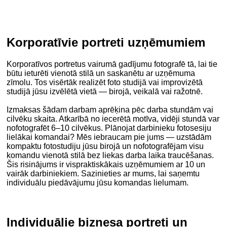
Korporatīvie portreti uzņēmumiem
Korporatīvos portretus vairumā gadījumu fotografē tā, lai tie
būtu ieturēti vienotā stilā un saskanētu ar uzņēmuma
zīmolu. Tos visērtāk realizēt foto studijā vai improvizētā
studijā jūsu izvēlētā vietā — birojā, veikalā vai ražotnē.
Izmaksas šādam darbam aprēķina pēc darba stundām vai
cilvēku skaita. Atkarībā no iecerētā motīva, vidēji stundā var
nofotografēt 6–10 cilvēkus. Plānojat darbinieku fotosesiju
lielākai komandai? Mēs iebraucam pie jums — uzstādām
kompaktu fotostudiju jūsu birojā un nofotografējam visu
komandu vienotā stilā bez liekas darba laika traucēšanas.
Šis risinājums ir vispraktiskākais uzņēmumiem ar 10 un
vairāk darbiniekiem. Sazinieties ar mums, lai saņemtu
individuālu piedāvājumu jūsu komandas lielumam.
Individuālie biznesa portreti un