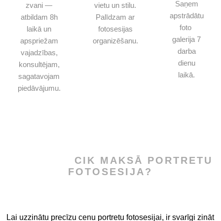
Saņem
zvani —
vietu un stilu.
apstrādātu
atbildam 8h
Palīdzam ar
foto
laikā un
fotosesijas
galerija 7
apspriežam
organizēšanu.
darba
vajadzības,
dienu
konsultējam,
laikā.
sagatavojam
.
piedāvājumu.
CIK MAKSĀ PORTRETU
FOTOSESIJA?
Lai uzzinātu precīzu cenu portretu fotosesijai, ir svarīgi zināt