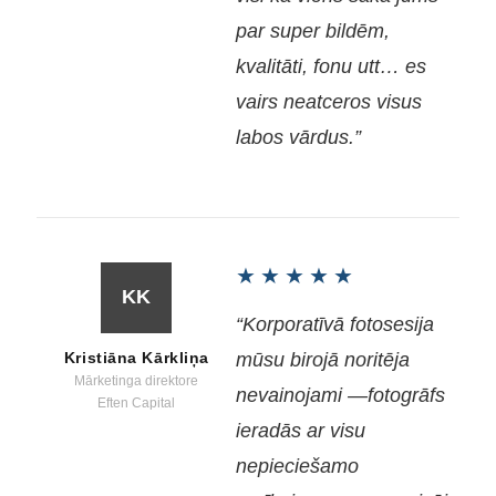
par super bildēm,
kvalitāti, fonu utt… es
vairs neatceros visus
labos vārdus.”
★★★★★
KK
“Korporatīvā fotosesija
Kristiāna Kārkliņa
mūsu birojā noritēja
Mārketinga direktore
nevainojami —fotogrāfs
Eften Capital
ieradās ar visu
nepieciešamo