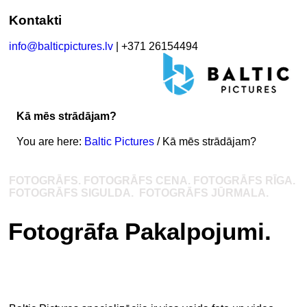
Kontakti
info@balticpictures.lv
| +371 26154494
Kā mēs strādājam?
You are here:
Baltic Pictures
/
Kā mēs strādājam?
FOTOGRĀFS. FOTOGRĀFS CENA. FOTOGRĀFS RĪGA.
FOTOGRĀFS SIGULDA. FOTOGRĀFS JŪRMALA.
Fotogrāfa Pakalpojumi
.