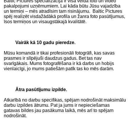
Baltic Pictures specializācija ir visa veida foto un video
pakalpojumi uzņēmumiem. Lai kāda būtu Jūsu vajadzība
un termiņi – mēs atradīsim tam risinājumu. Baltic Pictures
spēj realizēt visdažādākā profila un žanra foto pasūtījumus,
īsos termiņos un visaugstākajā kvalitātē.
.
Vairāk kā 10 gadu pieredze.
Mūsu komandā ir tikai profesionāli fotogrāfi, kas savas
prasmes ir slīpējuši daudzus gadus. Bet tas nav
svarīgākais. Mums fotografēšana ir kā darbs un hobijs
vienlaicīgi, jo mums patiešām patīk tas ko mēs darām.
.
Ātra pasūtījumu izpilde.
Atkarībā no darbu specifikas, spējam nodrošināt maksimālu
darbu izpildes ātrumu. Pat ja jums ir nepieciešamas
gatavas bildes jau pasākuma laikā, mēs arī to spējam
nodrošināt.
.