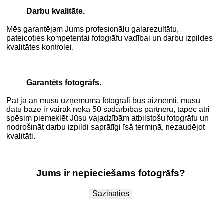
Darbu kvalitāte.
Mēs garantējam Jums profesionālu galarezultātu,
pateicoties kompetentai fotogrāfu vadībai un darbu izpildes
kvalitātes kontrolei.
.
Garantēts fotogrāfs.
Pat ja arī mūsu uzņēmuma fotogrāfi būs aizņemti, mūsu
datu bāzē ir vairāk nekā 50 sadarbības partneru, tāpēc ātri
spēsim piemeklēt Jūsu vajadzībām atbilstošu fotogrāfu un
nodrošināt darbu izpildi saprātīgi īsā termiņā, nezaudējot
kvalitāti.
.
Jums ir nepieciešams fotogrāfs?
Sazināties