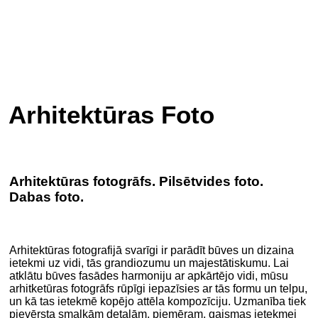
Arhitektūras Foto
Arhitektūras fotogrāfs. Pilsētvides foto.
Dabas foto.
.
Arhitektūras fotografijā svarīgi ir parādīt būves un dizaina
ietekmi uz vidi, tās grandiozumu un majestātiskumu. Lai
atklātu būves fasādes harmoniju ar apkārtējo vidi, mūsu
arhitketūras fotogrāfs rūpīgi iepazīsies ar tās formu un telpu,
un kā tas ietekmē kopējo attēla kompozīciju. Uzmanība tiek
pievērsta smalkām detaļām, piemēram, gaismas ietekmei