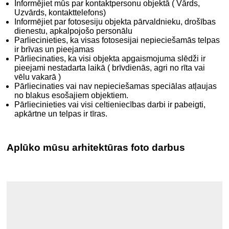
Informējiet mūs par kontaktpersonu objektā ( Vārds,
Uzvārds, kontakttelefons)
Informējiet par fotosesiju objekta pārvaldnieku, drošības
dienestu, apkalpojošo personālu
Parliecinieties, ka visas fotosesijai nepieciešamās telpas
ir brīvas un pieejamas
Pārliecinaties, ka visi objekta apgaismojuma slēdži ir
pieejami nestadarta laikā ( brīvdienās, agri no rīta vai
vēlu vakarā )
Pārliecinaties vai nav nepieciešamas speciālas atļaujas
no blakus esošajiem objektiem.
Pārliecinieties vai visi celtieniecības darbi ir pabeigti,
apkārtne un telpas ir tīras.
.
Aplūko mūsu arhitektūras foto darbus
.