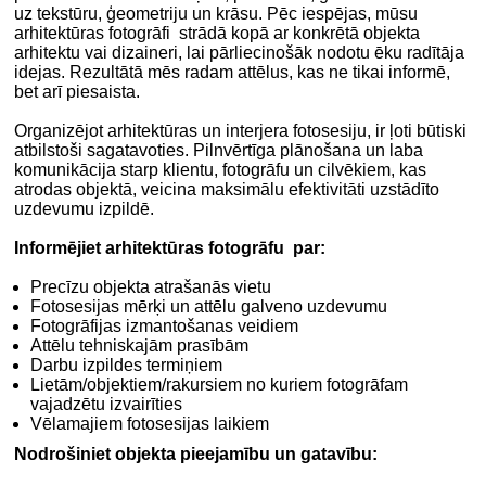
uz tekstūru, ģeometriju un krāsu. Pēc iespējas, mūsu
arhitektūras fotogrāfi strādā kopā ar konkrētā objekta
arhitektu vai dizaineri, lai pārliecinošāk nodotu ēku radītāja
idejas. Rezultātā mēs radam attēlus, kas ne tikai informē,
bet arī piesaista.
Organizējot arhitektūras un interjera fotosesiju, ir ļoti būtiski
atbilstoši sagatavoties. Pilnvērtīga plānošana un laba
komunikācija starp klientu, fotogrāfu un cilvēkiem, kas
atrodas objektā, veicina maksimālu efektivitāti uzstādīto
uzdevumu izpildē.
Informējiet arhitektūras fotogrāfu par:
Precīzu objekta atrašanās vietu
Fotosesijas mērķi un attēlu galveno uzdevumu
Fotogrāfijas izmantošanas veidiem
Attēlu tehniskajām prasībām
Darbu izpildes termiņiem
Lietām/objektiem/rakursiem no kuriem fotogrāfam
vajadzētu izvairīties
Vēlamajiem fotosesijas laikiem
Nodrošiniet objekta pieejamību un gatavību: